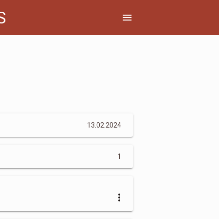
S
menu
13.02.2024
1
more_vert