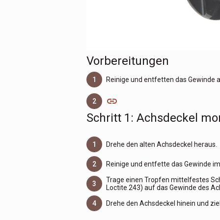
Vorbereitungen
1
Reinige und entfetten das Gewinde
link
2
Schritt 1: Achsdeckel mo
1
Drehe den alten Achsdeckel heraus.
2
Reinige und entfette das Gewinde i
Trage einen Tropfen mittelfestes Sc
3
Loctite 243) auf das Gewinde des Ac
4
Drehe den Achsdeckel hinein und zie